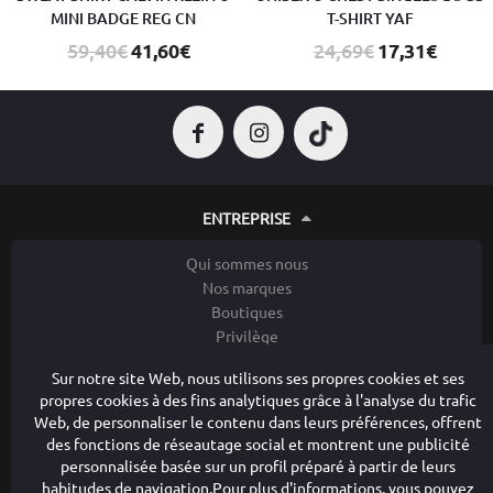
MINI BADGE REG CN
T-SHIRT YAF
59,40€
41,60€
24,69€
17,31€
ENTREPRISE
Qui sommes nous
Nos marques
Boutiques
Privilège
Contacter
Sur notre site Web, nous utilisons ses propres cookies et ses
propres cookies à des fins analytiques grâce à l'analyse du trafic
LES POLITIQUES DE CONFIDENTIALITÉ
Web, de personnaliser le contenu dans leurs préférences, offrent
des fonctions de réseautage social et montrent une publicité
Avis juridique
personnalisée basée sur un profil préparé à partir de leurs
Comment acheter
habitudes de navigation.Pour plus d'informations, vous pouvez