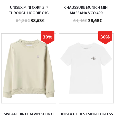
UNISEX MINI CORP ZIP
CHAUSSURE MUNICH MINI
THROUGH HOODIE C1G
MASSANA VCO 490
64,36€
38,63€
64,46€
38,68€
30%
30%
SWEAT-SHIRT CALVIN KLEIN U
UNISEX U CHEST SINGELOGO SS