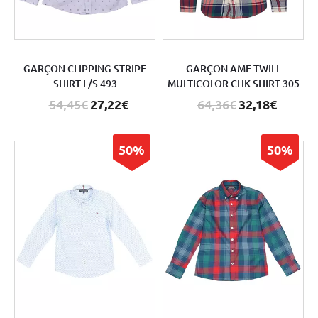
GARÇON CLIPPING STRIPE
GARÇON AME TWILL
SHIRT L/S 493
MULTICOLOR CHK SHIRT 305
54,45€
27,22€
64,36€
32,18€
50%
50%