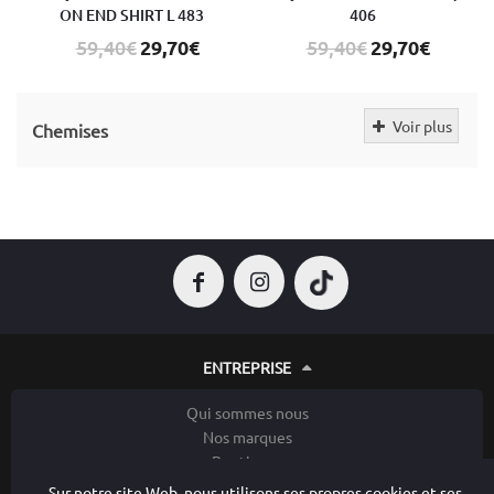
ON END SHIRT L 483
406
59,40€
29,70€
59,40€
29,70€
Voir plus
Chemises
ENTREPRISE
Qui sommes nous
Nos marques
Boutiques
Privilège
Sur notre site Web, nous utilisons ses propres cookies et ses