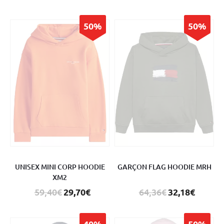
50%
50%
UNISEX MINI CORP HOODIE
GARÇON FLAG HOODIE MRH
XM2
59,40€
29,70€
64,36€
32,18€
40%
50%