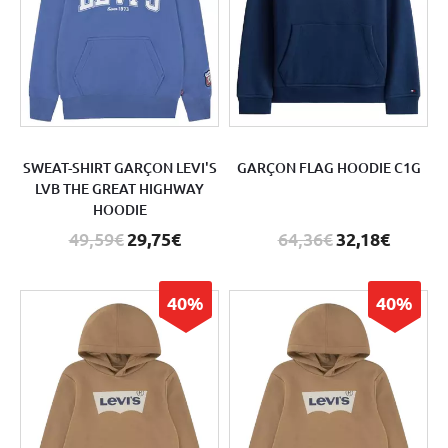
SWEAT-SHIRT GARÇON LEVI'S
GARÇON FLAG HOODIE C1G
LVB THE GREAT HIGHWAY
HOODIE
49,59€
29,75€
64,36€
32,18€
40%
40%