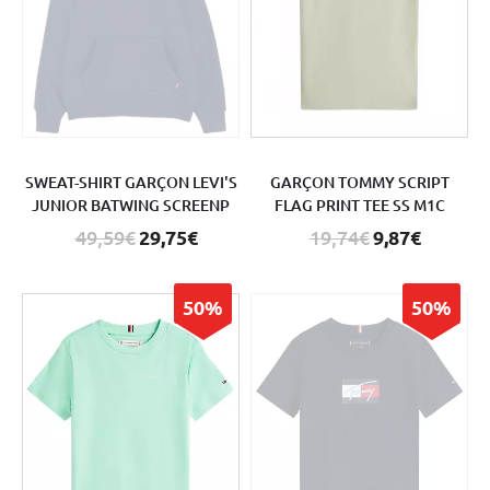
SWEAT-SHIRT GARÇON LEVI'S
GARÇON TOMMY SCRIPT
JUNIOR BATWING SCREENP
FLAG PRINT TEE SS M1C
49,59€
29,75€
19,74€
9,87€
50%
50%