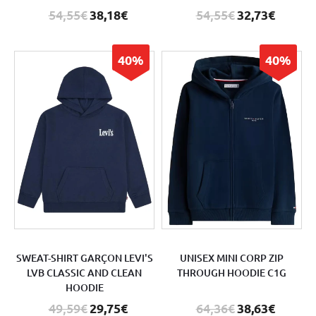
54,55€
38,18€
54,55€
32,73€
40%
40%
SWEAT-SHIRT GARÇON LEVI'S
UNISEX MINI CORP ZIP
LVB CLASSIC AND CLEAN
THROUGH HOODIE C1G
HOODIE
49,59€
29,75€
64,36€
38,63€