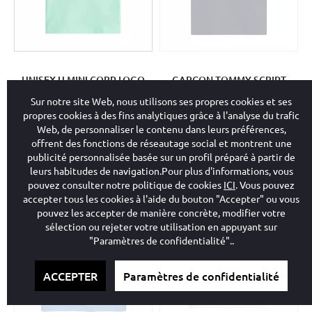
UNISEX U MINI CORP LOGO
GARÇON TOMMY SCRIPT
TEE SS L6Z
FLAG PRINT TEE SS C1G
Sur notre site Web, nous utilisons ses propres cookies et ses
24,69€
12,35€
19,74€
9,87€
propres cookies à des fins analytiques grâce à l'analyse du trafic
Web, de personnaliser le contenu dans leurs préférences,
offrent des fonctions de réseautage social et montrent une
publicité personnalisée basée sur un profil préparé à partir de
50%
50%
leurs habitudes de navigation.Pour plus d'informations, vous
pouvez consulter notre politique de cookies
ICI
. Vous pouvez
accepter tous les cookies à l'aide du bouton "Accepter" ou vous
pouvez les accepter de manière concrète, modifier votre
sélection ou rejeter votre utilisation en appuyant sur
"Paramètres de confidentialité"..
ACCEPTER
Paramètres de confidentialité