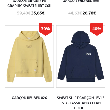
GARÇON SINGETYPE
GARÇON WILFRED 808
GRAPHIC SWEATSHIRT C6H
59,40€
35,65€
44,63€
26,78€
30%
40%
GARÇON REUBEN 026
SWEAT-SHIRT GARÇON LEVI'S
LVB CLASSIC AND CLEAN
HOODIE