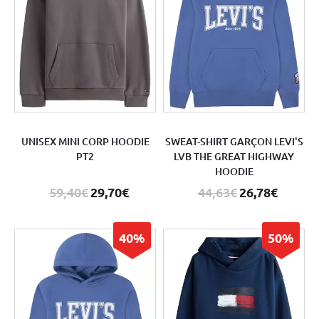
UNISEX MINI CORP HOODIE
SWEAT-SHIRT GARÇON LEVI'S
PT2
LVB THE GREAT HIGHWAY
HOODIE
59,40€
29,70€
44,63€
26,78€
40%
50%