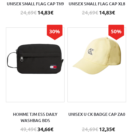
UNISEX SMALL FLAG CAP TN9
UNISEX SMALL FLAG CAP XL8
24,69€
14,83€
24,69€
14,83€
30%
50%
HOMME TJM ESS DAILY
UNISEX U CK BADGE CAP ZA0
WASHBAG BDS
49,49€
34,66€
24,69€
12,35€