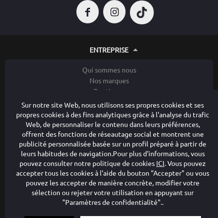
ENTREPRISE
Qui sommes nous
Nos marques
Boutiques
Privilège
Sur notre site Web, nous utilisons ses propres cookies et ses
Contacter
propres cookies à des fins analytiques grâce à l'analyse du trafic
Web, de personnaliser le contenu dans leurs préférences,
LES POLITIQUES DE CONFIDENTIALITÉ
offrent des fonctions de réseautage social et montrent une
publicité personnalisée basée sur un profil préparé à partir de
Avis juridique
leurs habitudes de navigation.Pour plus d'informations, vous
pouvez consulter notre politique de cookies
ICI
. Vous pouvez
Comment acheter
accepter tous les cookies à l'aide du bouton "Accepter" ou vous
Conditions de vente générales
pouvez les accepter de manière concrète, modifier votre
Politique de cookies
sélection ou rejeter votre utilisation en appuyant sur
Conditions de confidentialité
"Paramètres de confidentialité"..
Retours et échanges