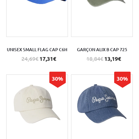
UNISEX SMALL FLAG CAP C6H
GARÇON ALIX B CAP 725
24,69€
17,31€
18,84€
13,19€
30%
30%