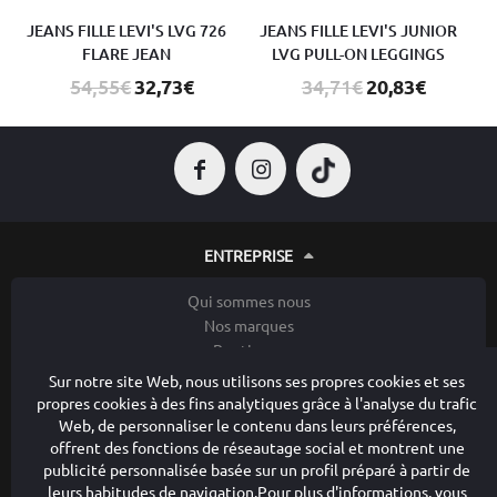
JEANS FILLE LEVI'S LVG 726
JEANS FILLE LEVI'S JUNIOR
FLARE JEAN
LVG PULL-ON LEGGINGS
54,55€
32,73€
34,71€
20,83€
ENTREPRISE
Qui sommes nous
Nos marques
Boutiques
Privilège
Sur notre site Web, nous utilisons ses propres cookies et ses
Contacter
propres cookies à des fins analytiques grâce à l'analyse du trafic
Web, de personnaliser le contenu dans leurs préférences,
LES POLITIQUES DE CONFIDENTIALITÉ
offrent des fonctions de réseautage social et montrent une
publicité personnalisée basée sur un profil préparé à partir de
Avis juridique
leurs habitudes de navigation.Pour plus d'informations, vous