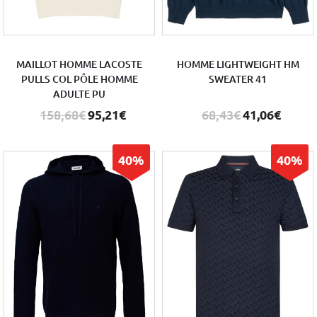
MAILLOT HOMME LACOSTE
HOMME LIGHTWEIGHT HM
PULLS COL PÔLE HOMME
SWEATER 41
ADULTE PU
158,68€
95,21€
68,43€
41,06€
40%
40%