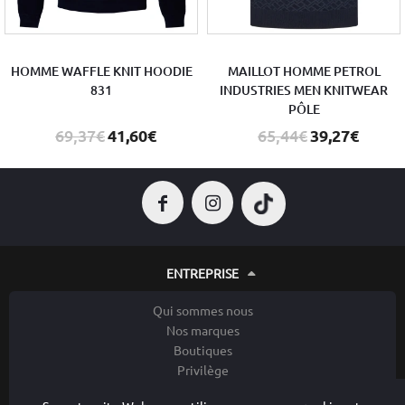
HOMME WAFFLE KNIT HOODIE
MAILLOT HOMME PETROL
831
INDUSTRIES MEN KNITWEAR
PÔLE
69,37€
41,60€
65,44€
39,27€
ENTREPRISE
Qui sommes nous
Nos marques
Boutiques
Privilège
Contacter