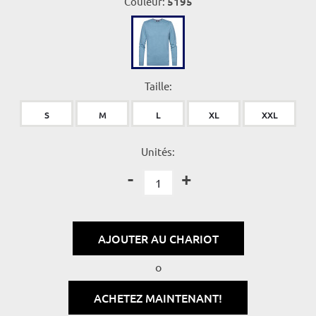
Couleur:
5195
Taille:
S
M
L
XL
XXL
Unités:
-
+
AJOUTER AU CHARIOT
o
ACHETEZ MAINTENANT!