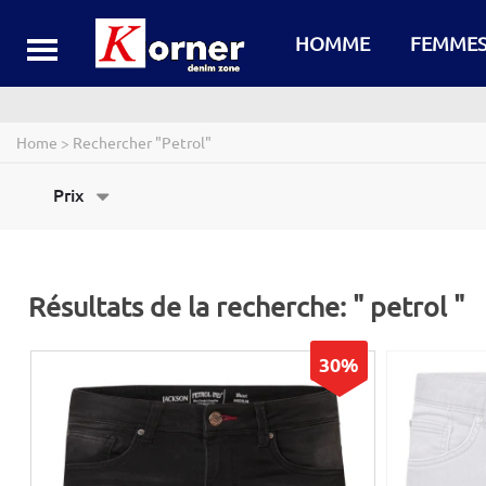
kornerdenim.com
HOMME
FEMME
Home
>
Rechercher "petrol"
Prix
Résultats de la recherche: " petrol "
30%